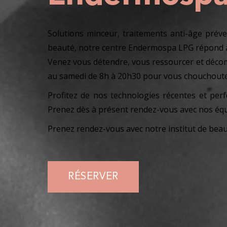
Solutions minceur, traitements anti-âge préven
beauté, notre centre Endermospa LPG répond à
Venez vous détendre, vous ressourcer et décom
au samedi de 8h à 20h30 pour vous chouchouter 
Profitez de nos technologies récentes et perf
Prenez dès à présent rendez-vous avec nos équi
Prenez rendez-vous avec notre institut de bea
RÉSERVER