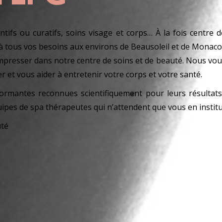
tifs ou curatifs, soins visage et corps… À la fois centre de
 tous vos besoins aux environs de Beausoleil et de Monaco
presser dans notre centre de soins et de beauté. Nous vous
et vous aider à entretenir votre corps et votre santé.
ormantes reconnues scientifiquement pour leurs résultats 
pes de spa thérapeutes qui n’attendent que vous en institu
uté